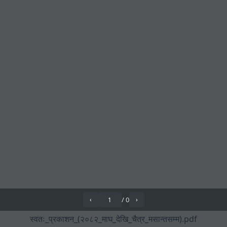
/
0
‹
›
स्वतः_प्रकाशन_(२०८२_माघ_देखि_चैत्र_मसान्तसम्म).pdf