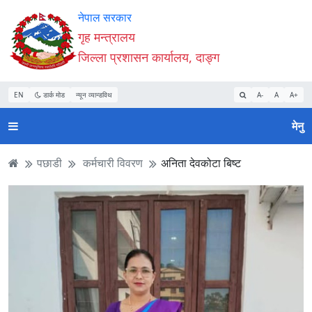
Accessibility
मुख्य
मुख्य
वेबसाइट
नेपाल सरकार
Mode
सामाग्री
नेभिगेसन
खोजमा
गृह मन्त्रालय
सुरु
पढ्नुहाेस्
पढ्नुहाेस्
जानुहोस्
जिल्ला प्रशासन कार्यालय, दाङ्ग
गर्नुहोस्
EN
डार्क मोड
न्यून व्यान्डविथ
A-
A
A+
मेनु
पछाडी
कर्मचारी विवरण
अनिता देवकोटा बिष्ट