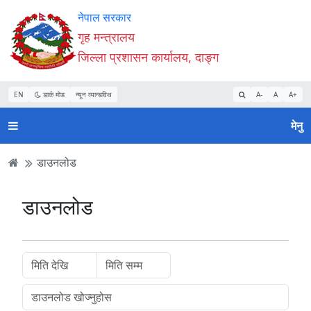
Accessibility
मुख्य
मुख्य
वेबसाइट
नेपाल सरकार
Mode
सामाग्री
नेभिगेसन
खोजमा
गृह मन्त्रालय
सुरु
पढ्नुहाेस्
पढ्नुहाेस्
जानुहोस्
जिल्ला प्रशासन कार्यालय, दाङ्ग
गर्नुहोस्
EN
डार्क मोड
न्यून व्यान्डविथ
A-
A
A+
मेनु
डाउनलोड
डाउनलोड