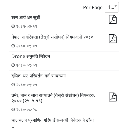
10
Per Page
खस आर्य थर सुची
२०८१-०३-१२
नेपाल नागरिकता (तेस्रो संसोधन) नियमावली २०८०
२०८०-०९-०१
Drone अनुमति निवेदन
२०८०-०९-०१
दलित_थर_परिवर्तन_गर्ने_सम्बन्धमा
२०८०-०९-०१
उमेर, नाम र जात सच्याउने (तेस्रो संशोधन) नियमहरु,
२०८० (२५, ५-१८)
२०८०-०८-२८
चालचलन प्रमाणित गरिपाउँ सम्बन्धी निवेदनको ढाँचा