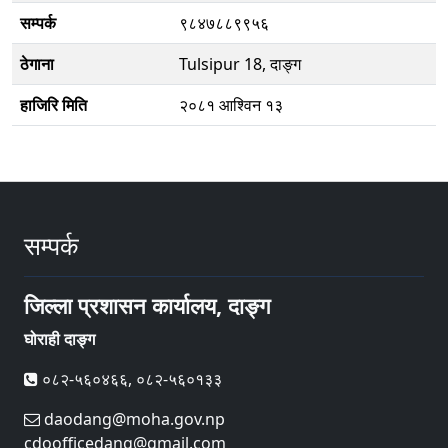
सम्पर्क
९८४७८८९९५६
ठेगाना
Tulsipur 18, दाङ्ग
हाजिरि मिति
२०८१ आश्विन १३
सम्पर्क
जिल्ला प्रशासन कार्यालय, दाङ्ग
घोराही दाङ्ग
०८२-५६०४६६, ०८२-५६०१३३
daodang@moha.gov.np
cdoofficedang@gmail.com