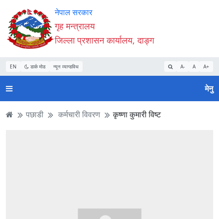
Accessibility
मुख्य
मुख्य
वेबसाइट
नेपाल सरकार
Mode
सामाग्री
नेभिगेसन
खोजमा
गृह मन्त्रालय
सुरु
पढ्नुहाेस्
पढ्नुहाेस्
जानुहोस्
जिल्ला प्रशासन कार्यालय, दाङ्ग
गर्नुहोस्
EN
डार्क मोड
न्यून व्यान्डविथ
A-
A
A+
मेनु
पछाडी
कर्मचारी विवरण
कृष्णा कुमारी विष्ट