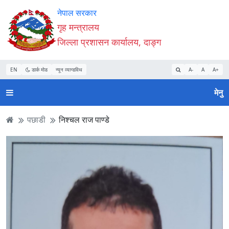
Accessibility
मुख्य
मुख्य
वेबसाइट
नेपाल सरकार
Mode
सामाग्री
नेभिगेसन
खोजमा
गृह मन्त्रालय
सुरु
पढ्नुहाेस्
पढ्नुहाेस्
जानुहोस्
जिल्ला प्रशासन कार्यालय, दाङ्ग
गर्नुहोस्
EN
डार्क मोड
न्यून व्यान्डविथ
A-
A
A+
मेनु
पछाडी
निश्चल राज पाण्डे