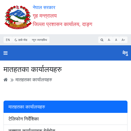
Accessibility
मुख्य
मुख्य
वेबसाइट
नेपाल सरकार
Mode
सामाग्री
नेभिगेसन
खोजमा
गृह मन्त्रालय
सुरु
पढ्नुहाेस्
पढ्नुहाेस्
जानुहोस्
जिल्ला प्रशासन कार्यालय, दाङ्ग
गर्नुहोस्
EN
डार्क मोड
न्यून व्यान्डविथ
A-
A
A+
मेनु
मातहतका कार्यालयहरु
मातहतका कार्यालयहरु
मातहतका कार्यालयहरु
टेलिफोन निर्देशिका
नक्शामा कार्यालयहरू हेर्नुहोस्