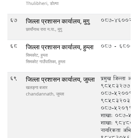
Thulibheri,
डोल्पा
67
087-460020
जिल्ला प्रशासन कार्यालय, मुगु
छायाँनाथ रारा न.पा.,
मुगु
68
०८७ - ६८००३
जिल्ला प्रशासन कार्यालय, हुम्ला
सिमकाेट, हुम्ला
सिमकाेट गाउँपालिका,
हुम्ला
69
प्रमुख जिल्ला अधि
जिल्ला प्रशासन कार्यालय, जुम्ला
९८५८३२७७७७
खलङ्गा बजार
०८७-५२००१२, स.
chandannath,
जुम्ला
९८५८३२०३८०
०८७-५२०११२, प
शाखाः ०८७-५२०१
शाखाः ९८४८०९
नागरिकता अभिलेख
९८४८३०५६८२,