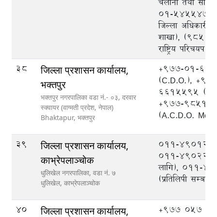
चलानी तथा सोधपु
०१-५४५५४७५ (प
जिल्ला अधिकारी का
शाखा), (९८५१
राष्ट्रिय परिचयप
38
+977-01-66
जिल्ला प्रशासन कार्यालय,
(C.D.O.), +97
भक्तपुर
6615595 (A.C
भक्तपुर नगरपालिका वडा नं.- ०३, दरवार
+977-98511
स्क्वायर (वाग्मती प्रदेश, नेपाल)
(A.C.D.O. Mobi
Bhaktapur,
भक्तपुर
39
०११-४९०१२३,
जिल्ला प्रशासन कार्यालय,
०११-४९०२२३ (
काभ्रेपलाञ्‍चोक
लागि), ०११-४
धुलिखेल नगरपालिका, वडा नं. ७
(प्रतिलिपी सम्बन्धी
धुलिखेल,
काभ्रेपलाञ्चोक
40
+977 057 52
जिल्ला प्रशासन कार्यालय,