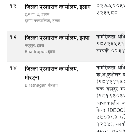
12
027-520555,
जिल्ला प्रशासन कार्यालय, इलाम
523988
इ‍‍‍‌.न.पा. ७, इलाम
इलाम नगरपालिका,
इलाम
13
नागरिकता अभिले
जिल्ला प्रशासन कार्यालय, झापा
9852655125, क
भद्रपुर, झापा
सम्पर्क ०२३४५
Bhadrapur,
झापा
14
नागरिकता अभिलेख
जिल्ला प्रशासन कार्यालय,
क.अ.कुशेश्वर का
मोरङ्ग
(9842413825)
Biratnagar,
मोरङ्ग
चक्र बहादुर मगर
(9816303540),
आपतकालीन कार्य
केन्द्र (DEOC),
570383 (टोल फ्र
1234), कार्याल
नम्बर:, 02151