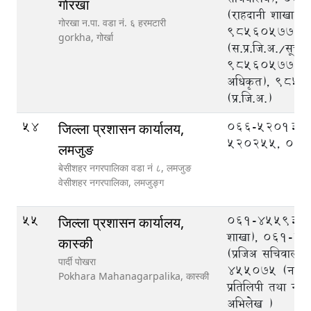
गाेरखा
(राहदानी शाखा),
गाेरखा न.पा. वडा नं. ६ हरमटारी
9856057778
gorkha,
गोर्खा
(स.प्र.जि.अ./सूचन
9856057780 (
अधिकृत), 985
(प्र.जि.अ.)
54
066-520133,
जिल्ला प्रशासन कार्यालय,
520255, 06
लमजुङ
बेसीशहर नगरपालिका वडा नं ८, लमजुङ
वेसीशहर नगरपालिका,
लमजुङ्ग
55
061-455936 (
जिल्ला प्रशासन कार्यालय,
शाखा), 061-4
कास्की
(प्रजिअ सचिवालय
पार्दी पोखरा
455075 (नागर
Pokhara Mahanagarpalika,
कास्की
प्रतिलिपी तथा ना
अभिलेख )