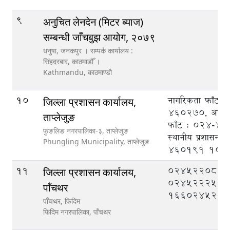
9
अनुचित लेनदेन (मिटर ब्याज)
सम्बन्धी जाँचबुझ आयोग, २०७९
धनुषा, जनकपुर । सम्पर्क कार्यालय :
सिंहदरबार, काठमाडौँ ।
Kathmandu,
काठमाण्डौ
10
नागरिकता फाँट 
जिल्ला प्रशासन कार्यालय,
460270, आर्थिक
ताप्लेजुङ
फाँट : 024-4
फुङलिङ नगरपालिका-३, ताप्लेजुङ
स्थानीय प्रशासन 
Phungling Municipality,
ताप्लेजुङ
460191
100
11
०२४५२२०८८,
जिल्ला प्रशासन कार्यालय,
०२४५२२२५०
पाँचथर
१६६०२४५२११
पाँचथर, फिदिम
फिदिम नगरपालिका,
पाँचथर