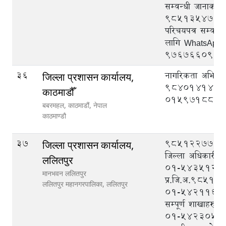
सम्वन्धी जानाकार
९८५१३५४७२७, राष
परिचयपत्र सम्वन्
लागि WhatsApp
९७६७६६०९३३
36
नागरिकता अभिलेख
जिल्ला प्रशासन कार्यालय,
9840141419
काठमाडौँ
015971880
बबरमहल, काठमाडौं, नेपाल
काठमाण्डौ
37
९८५१२२७७७७ (
जिल्ला प्रशासन कार्यालय,
जिल्ला अधिकारी),
ललितपुर
०१-५४३५१२९ 
मानभवन ललितपुर
प्र.जि.अ.9851
ललितपुर महानगरपालिका,
ललितपुर
०१-५४२११६५(पि
सम्पूर्ण शाखाहरुबा
०१-५४२३०५१ (द