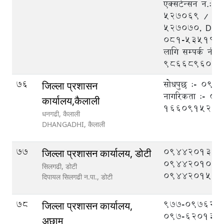
एक्सटेन्सन न.:
५२७०६९ / ५२
५२७०७०, DEO
०८१-५३५१११, 
लागि सम्पर्क नं.
9866896048
76
सोधपुछ :- 09
जिल्ला प्रशासन
नागरिकता :- 
कार्यालय,कैलाली
1660915211
धनगढी, कैलाली
DHANGADHI,
कैलाली
77
094420133,
जिल्ला प्रशासन कार्यालय, डोटी
094420108,
सिलगढी, डोटी
094420151
दिपायल सिलगढी न.पा.,
डोटी
78
977-097620
जिल्ला प्रशासन कार्यालय,
097-620133
अछाम