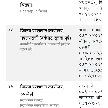
490245, जिल्ल
चितवन
आपत्‌कालिन केन्द्र 
Bharatpur,
चितवन
9844208888, ट
नं. 1660565
45
प्रशासन शाखा-
जिल्ला प्रशासन कार्यालय,
०७८-५४०६१७,
नवलपरासी (बर्दघाट सुस्ता पूर्व)
सचिवालय-०७८५
कावासोती नगरपालिका,
नवलपरासी (बर्दघाट
राहदानी
सुस्ता पूर्व)
शाखा-०७८५४०
नागरिकता शाखा-
०७८-५९०६१७ (
लागि), DEOC
०७८-५९०७९९
46
सम्पर्क नं.:
जिल्ला प्रशासन कार्यालय,
००९७७-०७१-५
रुपन्देही
नागरिकता अभिले
सिद्धार्थनगर रुपन्देही
०७१-५७२६५८
सिद्धार्थनगर नगरपालिका,
रुपन्देही