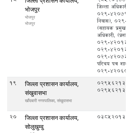
जिल्ला प्रशासन कार्यालय,
जिल्ला अधिकारी),
भोजपुर
०२९-४२०७१५ (क
भोजपुर
निवास), ०२९-
भोजपुर
(सहायक प्रमुख जि
अधिकारी, (प्रशासन
०२९-४२०१३५ना
०२९-४२०१३३/र
०२९-४२०७३० राष्
परिचय पत्र शाखा
०२९-४२०६०१
19
029562133,
जिल्ला प्रशासन कार्यालय,
029562134
संखुवासभा
खाँदबारी नगरपालिका,
संखुवासभा
20
038520132
जिल्ला प्रशासन कार्यालय,
सोलुखुम्वु