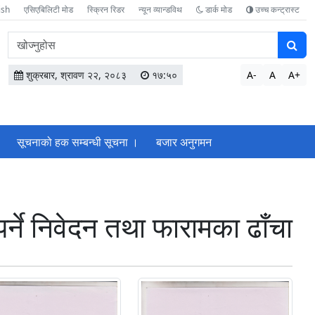
ish
एसिएबिलिटी मोड
स्क्रिन रिडर
न्यून व्यान्डविथ
डार्क मोड
उच्च कन्ट्रास्ट
वेबसाइटमा
सामग्री
खोज्नुहोस
शुक्रबार, श्रावण २२, २०८३
१७:५०
A-
A
A+
सूचनाको हक सम्बन्धी सूचना ।
बजार अनुगमन
 पर्ने निवेदन तथा फारामका ढाँचा