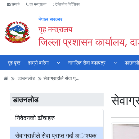
Accessibility
मुख्य
मुख्य
वेबसाइट
सम्पर्क
गृह मन्त्रालय
टेलिफोन निर्देशिका
Mode
सामाग्री
नेभिगेसन
खोजमा
सुरु
पढ्नुहाेस्
पढ्नुहाेस्
जानुहोस्
नेपाल सरकार
गर्नुहोस्
गृह मन्त्रालय
जिल्ला प्रशासन कार्यालय, दा
गृह पृष्ठ
हाम्रो बारेमा
नागरिक सेवा बडापत्र
डाउनल
डाउनलोड
सेवाग्राहीले सेवा प्...
सेवाग्
डाउनलोड
निवेदनको ढाँचाहरु
सेवाग्राहीले सेवा प्राप्त गर्दा अाश्यक