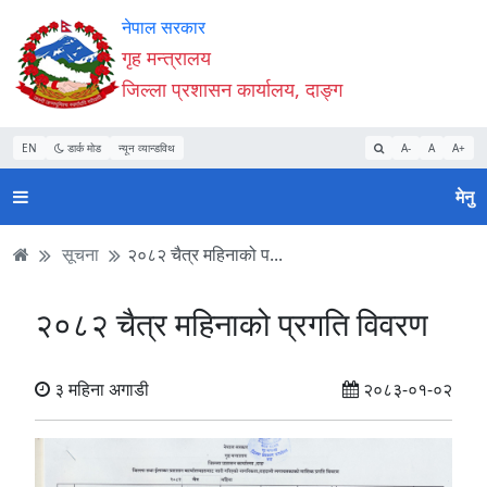
Accessibility
मुख्य
मुख्य
वेबसाइट
नेपाल सरकार
Mode
सामाग्री
नेभिगेसन
खोजमा
गृह मन्त्रालय
सुरु
पढ्नुहाेस्
पढ्नुहाेस्
जानुहोस्
जिल्ला प्रशासन कार्यालय, दाङ्ग
गर्नुहोस्
EN
डार्क मोड
न्यून व्यान्डविथ
A-
A
A+
मेनु
सूचना
२०८२ चैत्र महिनाको प...
२०८२ चैत्र महिनाको प्रगति विवरण
३ महिना अगाडी
२०८३-०१-०२