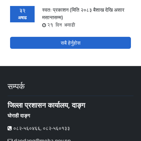
स्वतः प्रकाशन (मिति २०८३ बैशाख देखि असार
32
मसान्तसम्म)
अषाढ
21 दिन अगाडी
सबै हेर्नुहोस
सम्पर्क
जिल्ला प्रशासन कार्यालय, दाङ्ग
घोराही दाङ्ग
०८२-५६०४६६, ०८२-५६०१३३
daodang@moha.gov.np