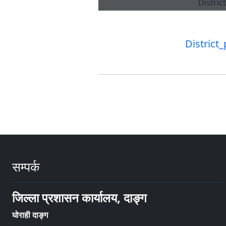
District
सम्पर्क
जिल्ला प्रशासन कार्यालय, दाङ्ग
घोराही दाङ्ग