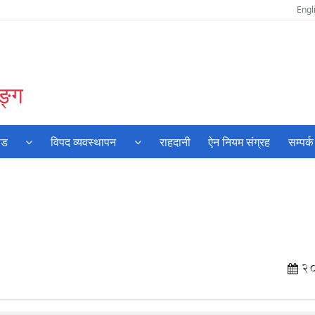
Engl
ङ्ग
ोड
विपद व्यवस्थापन
राहदानी
ऐन नियम संग्रह
सम्पर्क
2