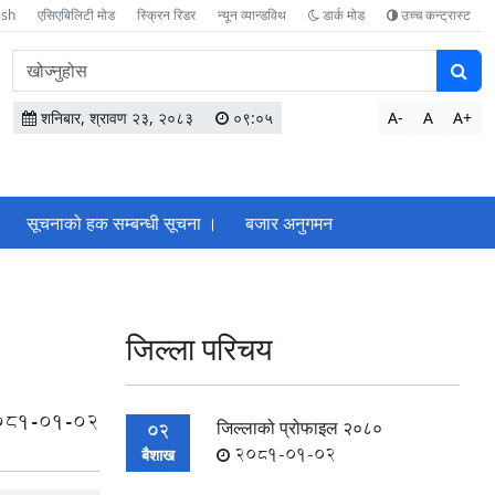
ish
एसिएबिलिटी मोड
स्क्रिन रिडर
न्यून व्यान्डविथ
डार्क मोड
उच्च कन्ट्रास्ट
वेबसाइटमा
सामग्री
खोज्नुहोस
शनिबार, श्रावण २३, २०८३
०९:०५
A-
A
A+
सूचनाको हक सम्बन्धी सूचना ।
बजार अनुगमन
जिल्ला परिचय
081-01-02
जिल्लाको प्रोफाइल २०८०
02
2081-01-02
बैशाख