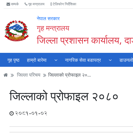
Accessibility
मुख्य
मुख्य
वेबसाइट
सम्पर्क
गृह मन्त्रालय
टेलिफोन निर्देशिका
Mode
सामाग्री
नेभिगेसन
खोजमा
सुरु
पढ्नुहाेस्
पढ्नुहाेस्
जानुहोस्
नेपाल सरकार
गर्नुहोस्
गृह मन्त्रालय
जिल्ला प्रशासन कार्यालय, दा
गृह पृष्ठ
हाम्रो बारेमा
नागरिक सेवा बडापत्र
डाउनल
जिल्ला परिचय
जिल्लाको प्रोफाइल २०...
जिल्लाको प्रोफाइल २०८०
2081-01-02