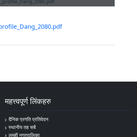
_profile_Dang_2080.pdf
महत्त्वपूर्ण लिंकहरु
दैनिक प्रगति प्रतिवेदन
स्थानीय तह सबै
लमही नगरपालिका