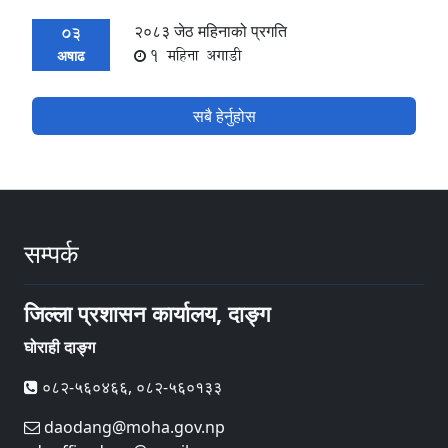
२०८३ जेठ महिनाको प्रगति
03
1 महिना अगाडी
अषाढ
सबै हेर्नुहोस
सम्पर्क
जिल्ला प्रशासन कार्यालय, दाङ्ग
घोराही दाङ्ग
०८२-५६०४६६, ०८२-५६०१३३
daodang@moha.gov.np