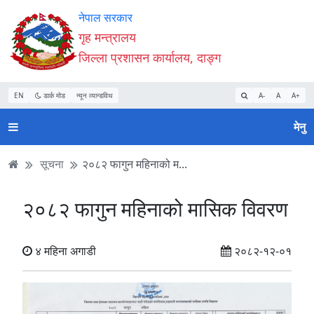
Accessibility
मुख्य
मुख्य
वेबसाइट
नेपाल सरकार
Mode
सामाग्री
नेभिगेसन
खोजमा
गृह मन्त्रालय
सुरु
पढ्नुहाेस्
पढ्नुहाेस्
जानुहोस्
जिल्ला प्रशासन कार्यालय, दाङ्ग
गर्नुहोस्
EN
डार्क मोड
न्यून व्यान्डविथ
A-
A
A+
मेनु
सूचना
२०८२ फागुन महिनाको म...
२०८२ फागुन महिनाको मासिक विवरण
४ महिना अगाडी
२०८२-१२-०१