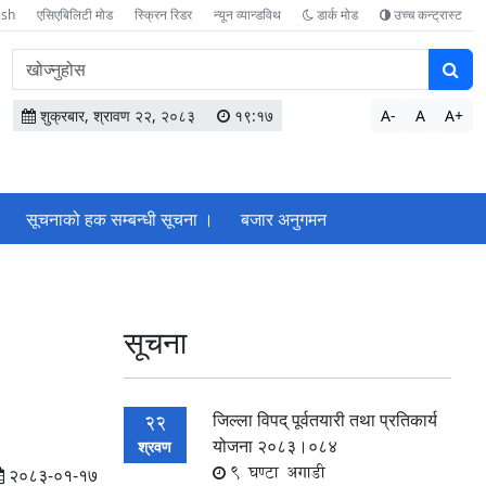
ish
एसिएबिलिटी मोड
स्क्रिन रिडर
न्यून व्यान्डविथ
डार्क मोड
उच्च कन्ट्रास्ट
वेबसाइटमा
सामग्री
खोज्नुहोस
शुक्रबार, श्रावण २२, २०८३
१९:१७
A-
A
A+
सूचनाको हक सम्बन्धी सूचना ।
बजार अनुगमन
सूचना
जिल्ला विपद् पूर्वतयारी तथा प्रतिकार्य
22
योजना २०८३।०८४
श्रवण
9 घण्टा अगाडी
२०८३-०१-१७