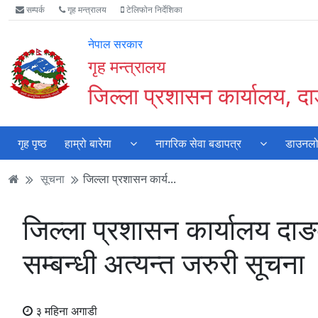
Accessibility
मुख्य
मुख्य
वेबसाइट
सम्पर्क
गृह मन्त्रालय
टेलिफोन निर्देशिका
Mode
सामाग्री
नेभिगेसन
खोजमा
सुरु
पढ्नुहाेस्
पढ्नुहाेस्
जानुहोस्
नेपाल सरकार
गर्नुहोस्
गृह मन्त्रालय
जिल्ला प्रशासन कार्यालय, दा
गृह पृष्ठ
हाम्रो बारेमा
नागरिक सेवा बडापत्र
डाउनल
सूचना
जिल्ला प्रशासन कार्य...
जिल्ला प्रशासन कार्यालय दाङक
सम्बन्धी अत्यन्त जरुरी सूचना
३ महिना अगाडी