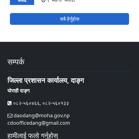
1 महिना अगाडी
अषाढ
सबै हेर्नुहोस
सम्पर्क
जिल्ला प्रशासन कार्यालय, दाङ्ग
घोराही दाङ्ग
०८२-५६०४६६, ०८२-५६०१३३
daodang@moha.gov.np
cdoofficedang@gmail.com
हामीलाई फलो गर्नुहोस्