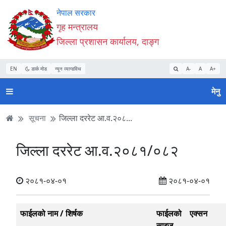
Accessibility
मुख्य
मुख्य
वेबसाइट
नेपाल सरकार
Mode
सामाग्री
नेभिगेसन
खोजमा
गृह मन्त्रालय
सुरु
पढ्नुहाेस्
पढ्नुहाेस्
जानुहोस्
जिल्ला प्रशासन कार्यालय, दाङ्ग
गर्नुहोस्
EN
डार्क मोड
न्यून व्यान्डविथ
A-
A
A+
मेनु
सूचना
जिल्ला दररेट आ.व.२०८...
जिल्ला दररेट आ.व.२०८१/०८२
२०८१-०४-०१
२०८१-०४-०१
फाईलको नाम / शिर्षक
फाईलको
एक्सन
साइज