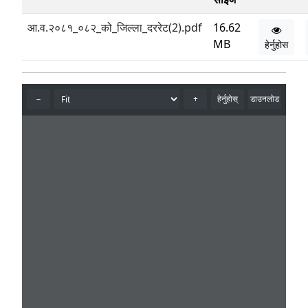
आ.व.२०८१_०८२_को_जिल्ला_दररेट(2).pdf
16.62
MB
हेर्नुहोस