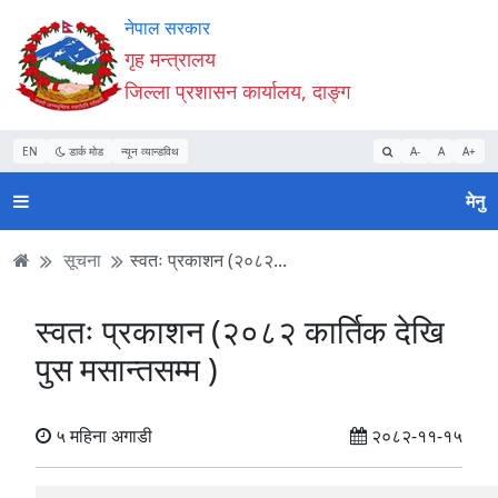
Accessibility
मुख्य
मुख्य
वेबसाइट
नेपाल सरकार
Mode
सामाग्री
नेभिगेसन
खोजमा
गृह मन्त्रालय
सुरु
पढ्नुहाेस्
पढ्नुहाेस्
जानुहोस्
जिल्ला प्रशासन कार्यालय, दाङ्ग
गर्नुहोस्
EN
डार्क मोड
न्यून व्यान्डविथ
A-
A
A+
मेनु
सूचना
स्वतः प्रकाशन (२०८२...
स्वतः प्रकाशन (२०८२ कार्तिक देखि
पुस मसान्तसम्म )
५ महिना अगाडी
२०८२-११-१५