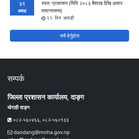
स्वतः प्रकाशन (मिति २०८३ बैशाख देखि असार
32
मसान्तसम्म)
अषाढ
22 दिन अगाडी
सबै हेर्नुहोस
सम्पर्क
जिल्ला प्रशासन कार्यालय, दाङ्ग
घोराही दाङ्ग
०८२-५६०४६६, ०८२-५६०१३३
daodang@moha.gov.np