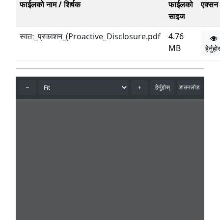
फाईलको नाम / शिर्षक
फाईलको
एक्सन
साइज
स्वतः_प्रकाशन_(Proactive_Disclosure.pdf
4.76
MB
हेर्नुह